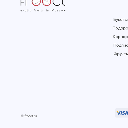
Букеты
Подаро
Корпор
Подпис
Фрукты
© frooct.ru