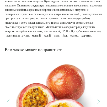
количеством полезных веществ. Купить дыню пепино можно в нашем интернет
магазине. Оказывает следующее положительное влияние на организм: укрепляет
защитные свойства организма; борется с всевозможными вирусами и
бактериями; хранит в себе высокую концентрацию витамина С, поэтому идеален
при простудах и лихорадках; пепино дынная груша стимулирует работу
кишечника и всего пищеварительного тракта; стимулирует всевозможные
обменные процессы в организме. Мякоть пепино содержит ряд следующих
веществ: аскорбиновая кислота; - витамины А, РР, К и В; - дубильные вещества;
- пектиновая группа; - магний; - калий; - медь; - йод; - железо; - каротин.
Вам также может понравиться: