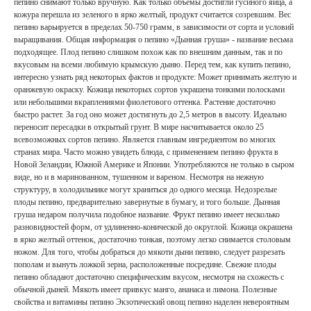
пепино снимают только вручную. Как только объемы достигли гусиного яйца, а
кожура перешла из зеленого в ярко желтый, продукт считается созревшим. Вес
пепино варьируется в пределах 50-750 грамм, в зависимости от сорта и условий
выращивания. Общая информация о пепино «Дынная груша» - название весьма
подходящее. Плод пепино слишком похож как по внешним данным, так и по
вкусовым на всеми любимую крымскую дыню. Перед тем, как купить пепино,
интересно узнать ряд некоторых фактов и продукте: Может принимать желтую и
оранжевую окраску. Кожица некоторых сортов украшена тонкими полосками
или небольшими вкраплениями фиолетового оттенка. Растение достаточно
быстро растет. За год оно может достигнуть до 2,5 метров в высоту. Идеально
переносит пересадки в открытый грунт. В мире насчитывается около 25
всевозможных сортов пепино. Является главным ингредиентом во многих
странах мира. Часто можно увидеть блюда, с применением пепино фрукта в
Новой Зеландии, Южной Америке и Японии. Употребляются не только в сыром
виде, но и в маринованном, тушенном и вареном. Несмотря на нежную
структуру, в холодильнике могут храниться до одного месяца. Недозрелые
плоды пепино, предварительно завернутые в бумагу, и того больше. Дынная
груша недаром получила подобное название. Фрукт пепино имеет несколько
разновидностей форм, от удлиненно-конической до округлой. Кожица окрашена
в ярко желтый оттенок, достаточно тонкая, поэтому легко снимается столовым
ножом. Для того, чтобы добраться до мякоти дыни пепино, следует разрезать
пополам и вынуть ложкой зерна, расположенные посредине. Свежие плоды
пепино обладают достаточно специфическим вкусом, несмотря на схожесть с
обычной дыней. Мякоть имеет привкус манго, ананаса и лимона. Полезные
свойства и витамины пепино Экзотический овощ пепино наделен невероятным